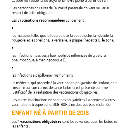
Et pour les résidents de Guyane, la fièvre jaune, à partir de 1 an.
Les personnes titulaires de l'autorité parentale doivent veiller au
respect de cette obligation.
Les
vaccinations recommandées
concernent :
les maladies telles que la tuberculose, la coqueluche, la rubéole, la
rougeole, et les oreillons, la varicelle, la grippe, l'hépatite B, le zona,
les infections invasives à haemophilus influenzae de type B, à
pneumocoque, à méningocoque C,
les infections à papillomavirus humains.
Le médecin, qui procède à la vaccination obligatoire de l'enfant, doit
l'inscrire sur son carnet de santé. Celui-ci est présenté comme
justificatif de la réalisation des vaccinations obligatoires.
Les autres vaccinations ne sont pas obligatoires. La preuve d'autres
vaccinations (coqueluche, BCG, ROR...) ne doit pas être réclamée.
ENFANT NÉ À PARTIR DE 2018
Les 11
vaccinations obligatoires
sont les suivantes, pour les bébés et
les enfants :