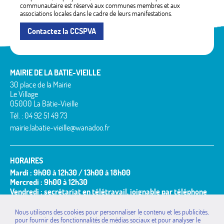
communautaire est réservé aux communes membres et aux
associations locales dans le cadre de leurs manifestations.
Contactez la CCSPVA
MAIRIE DE LA BATIE-VIEILLE
30 place de la Mairie
Le Village
05000 La Bâtie-Vieille
Tél. : 04 92 51 49 73
mairie.labatie-vieille@wanadoo.fr
HORAIRES
Mardi : 9h00 à 12h30 / 13h00 à 18h00
Mercredi : 9h00 à 12h30
Vendredi : secrétariat en télétravail, joignable par téléphone
et mail
Nous utilisons des cookies pour personnaliser le contenu et les publicités,
Permanence du Maire ou de ses adjoints :
pour fournir des fonctionnalités de médias sociaux et pour analyser le
Le(s) mardi(s) de 9h30 à 11h00 ou sur rendez-vous.