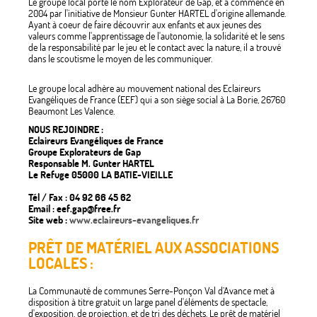
Le groupe local porte le nom Explorateur de Gap, et a commencé en
2004 par l'initiative de Monsieur Gunter HARTEL d'origine allemande.
Ayant à coeur de faire découvrir aux enfants et aux jeunes des
valeurs comme l'apprentissage de l'autonomie, la solidarité et le sens
de la responsabilité par le jeu et le contact avec la nature, il a trouvé
dans le scoutisme le moyen de les communiquer.
Le groupe local adhère au mouvement national des Eclaireurs
Evangéliques de France (EEF) qui a son siège social à La Borie, 26760
Beaumont Les Valence.
NOUS REJOINDRE :
Eclaireurs Evangéliques de France
Groupe Explorateurs de Gap
Responsable M. Gunter HARTEL
Le Refuge 05000 LA BATIE-VIEILLE
Tél / Fax : 04 92 66 45 62
Email : eef.gap@free.fr
Site web :
www.eclaireurs-evangeliques.fr
PRÊT DE MATÉRIEL AUX ASSOCIATIONS
LOCALES :
La Communauté de communes Serre-Ponçon Val d’Avance met à
disposition à titre gratuit un large panel d'éléments de spectacle,
d'exposition, de projection, et de tri des déchets. Le prêt de matériel