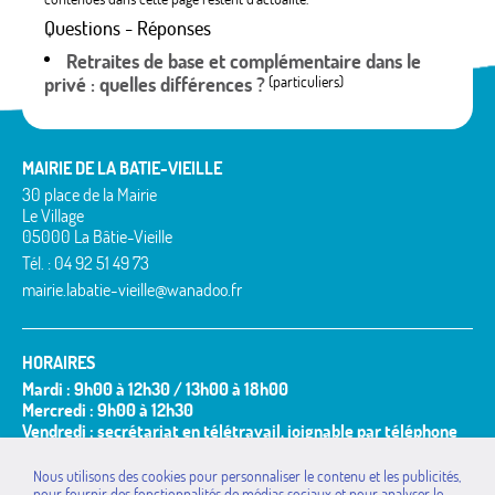
Questions - Réponses
Retraites de base et complémentaire dans le
privé : quelles différences ?
(particuliers)
MAIRIE DE LA BATIE-VIEILLE
30 place de la Mairie
Le Village
05000 La Bâtie-Vieille
Tél. : 04 92 51 49 73
mairie.labatie-vieille@wanadoo.fr
HORAIRES
Mardi : 9h00 à 12h30 / 13h00 à 18h00
Mercredi : 9h00 à 12h30
Vendredi : secrétariat en télétravail, joignable par téléphone
et mail
Nous utilisons des cookies pour personnaliser le contenu et les publicités,
Permanence du Maire ou de ses adjoints :
pour fournir des fonctionnalités de médias sociaux et pour analyser le