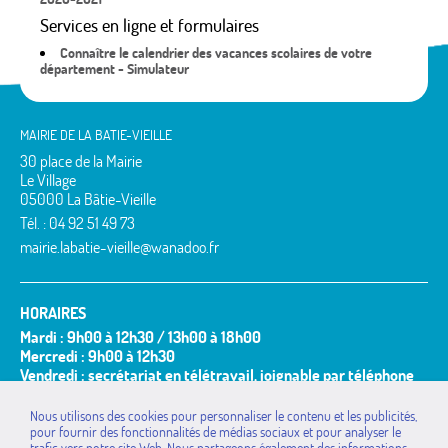
Services en ligne et formulaires
Connaître le calendrier des vacances scolaires de votre
département - Simulateur
MAIRIE DE LA BATIE-VIEILLE
30 place de la Mairie
Le Village
05000 La Bâtie-Vieille
Tél. : 04 92 51 49 73
mairie.labatie-vieille@wanadoo.fr
HORAIRES
Mardi : 9h00 à 12h30 / 13h00 à 18h00
Mercredi : 9h00 à 12h30
Vendredi : secrétariat en télétravail, joignable par téléphone
et mail
Nous utilisons des cookies pour personnaliser le contenu et les publicités,
Permanence du Maire ou de ses adjoints :
pour fournir des fonctionnalités de médias sociaux et pour analyser le
Le(s) mardi(s) de 9h30 à 11h00 ou sur rendez-vous.