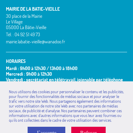
MAIRIE DE LA BATIE-VIEILLE
30 place de la Mairie
Le Village
05000 La Bâtie-Vieille
Tél. : 04 92 51 49 73
mairie.labatie-vieille@wanadoo.fr
HORAIRES
Mardi : 9h00 à 12h30 / 13h00 à 18h00
Mercredi : 9h00 à 12h30
Vendredi : secrétariat en télétravail, joignable par téléphone
et mail
Nous utilisons des cookies pour personnaliser le contenu et les publicités,
Permanence du Maire ou de ses adjoints :
pour fournir des fonctionnalités de médias sociaux et pour analyser le
Le(s) mardi(s) de 9h30 à 11h00 ou sur rendez-vous.
trafic vers notre site Web. Nous partageons également des informations
MAIRIES DE LA
La Bâtie-Neuve
Rochebrune
sur votre utilisation de notre site Web avec nos partenaires de médias
COMMUNAUTÉ DE
sociaux, de publicité et d`analyse. Nos partenaires peuvent combiner ces
La Bâtie-Vieille
Rousset
COMMUNES
informations avec d`autres informations que vous leur avez fournies ou
La Rochette
Saint-Étienne-le-Laus
qu`ils ont collectées dans le cadre de votre utilisation des services.
Montgardin
Théus
Avançon
Piégut
Valserres
J`accepte
Refuser