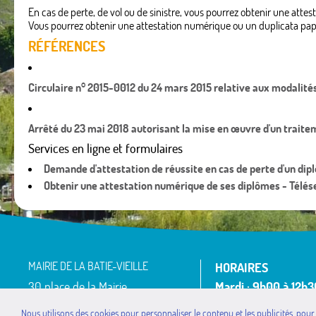
En cas de perte, de vol ou de sinistre, vous pourrez obtenir une attes
Vous pourrez obtenir une attestation numérique ou un duplicata papi
RÉFÉRENCES
Circulaire n° 2015-0012 du 24 mars 2015 relative aux modalité
Arrêté du 23 mai 2018 autorisant la mise en œuvre d'un trai
Services en ligne et formulaires
Demande d'attestation de réussite en cas de perte d'un dip
Obtenir une attestation numérique de ses diplômes - Télés
MAIRIE DE LA BATIE-VIEILLE
HORAIRES
30 place de la Mairie
Mardi : 9h00 à 12h3
Le Village
Mercredi : 9h00 à 
Nous utilisons des cookies pour personnaliser le contenu et les publicités, pour