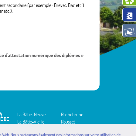
ment secondaire (par exemple : Brevet, Bac etc.).
 etc.).
ce d'attestation numérique des diplômes »
A
La Bâtie-Neuve
Rochebrune
É DE
La Bâtie-Vieille
Rousset
La Rochette
Saint-Étienne-le-
Laus
site Web. Nous partageons également des informations sur votre utilisation de