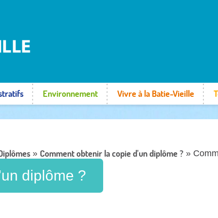
tratifs
Environnement
Vivre à la Batie-Vieille
T
Diplômes
Comment obtenir la copie d'un diplôme ?
»
» Commen
'un diplôme ?