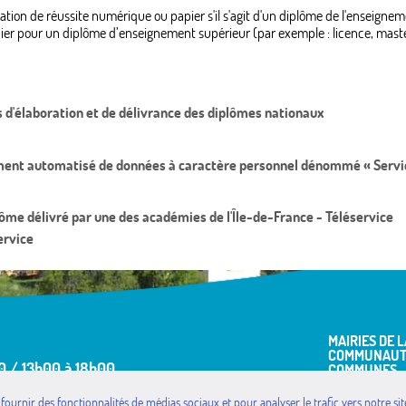
tation de réussite numérique ou papier s'il s'agit d'un diplôme de l'enseigne
er pour un diplôme d’enseignement supérieur (par exemple : licence, master
s d'élaboration et de délivrance des diplômes nationaux
tement automatisé de données à caractère personnel dénommé « Servi
lôme délivré par une des académies de l'Île-de-France - Téléservice
ervice
MAIRIES DE L
COMMUNAUT
0 / 13h00 à 18h00
COMMUNES
12h30
 fournir des fonctionnalités de médias sociaux et pour analyser le trafic vers notre 