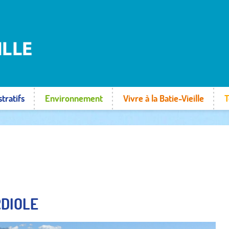
tratifs
Environnement
Vivre à la Batie-Vieille
T
RDIOLE