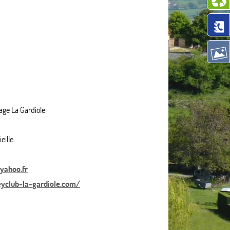
age La Gardiole
eille
yahoo.fr
yclub-la-gardiole.com/