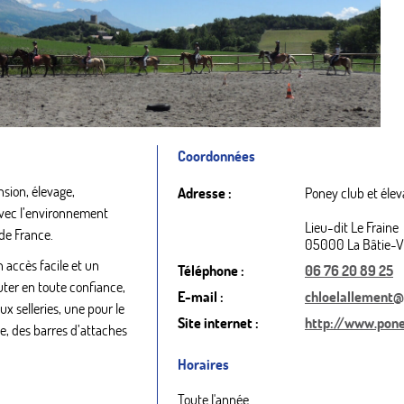
Coordonnées
nsion, élevage,
Adresse :
Poney club et élev
avec l’environnement
Lieu-dit Le Fraine
 de France.
05000 La Bâtie-Vi
 accès facile et un
Téléphone :
06 76 20 89 25
uter en toute confiance,
E-mail :
chloelallement@
x selleries, une pour le
Site internet :
http://www.pone
he, des barres d’attaches
Horaires
Toute l'année.