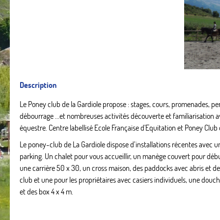
Description
Le Poney club de la Gardiole propose : stages, cours, promenades, pe
débourrage ...et nombreuses activités découverte et familiarisation 
équestre. Centre labellisé Ecole Française d'Equitation et Poney Club
Le poney-club de La Gardiole dispose d’installations récentes avec un
parking. Un chalet pour vous accueillir, un manège couvert pour déb
une carrière 50 x 30, un cross maison, des paddocks avec abris et deu
club et une pour les propriétaires avec casiers individuels, une douc
et des box 4 x 4 m.